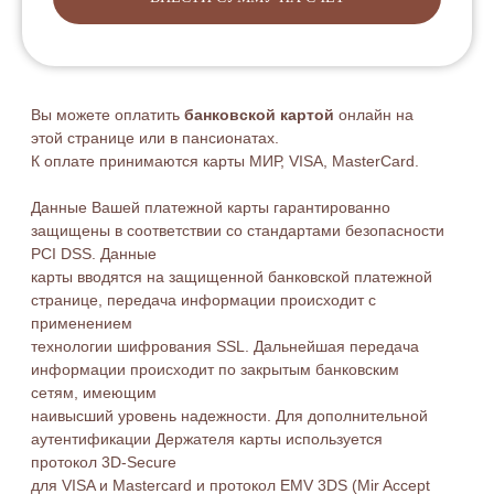
Данные Вашей платежной карты гарантированно
защищены в соответствии со стандартами безопасности
PCI DSS. Данные
карты вводятся на защищенной банковской платежной
странице, передача информации происходит с
применением
технологии шифрования SSL. Дальнейшая передача
информации происходит по закрытым банковским
сетям, имеющим
наивысший уровень надежности. Для дополнительной
аутентификации Держателя карты используется
протокол 3D-Secure
для VISA и Mastercard и протокол EMV 3DS (Mir Accept
2.0) для карт МИР. Если Эмитент поддерживает данную
технологию,
Вы будете перенаправлены на его сервер для ввода
дополнительных реквизитов платежа. Для протокола
EMV 3DS (Mir
Accept 2.0) может отсутствовать отдельная страница
для ввода дополнительной информации, для
подтверждения
в случае выполнения автоматизированной
аутентификации на стороне эмитента карты."