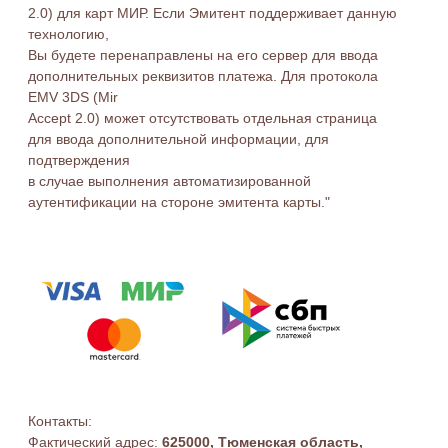
Контакты:
Фактический адрес:
625000, Тюменская область,
город Тюмень, улица Чистые пруды, дом 9
Электронная почта:
pansionat_komfort@mail.ru
Телефон: 8-800-300-26-00
Реквизиты:
ООО ГМСЦ «КОМФОРТ»
ИНН
7203529201
/ КПП
720301001/
ОГРН
1217200018771
Юридический адрес:
625031 Тюменская область,
город Тюмень, улица Мельникайте дом 2 кор 8 кв 2
Тел./факс: 8-800-300-26-00