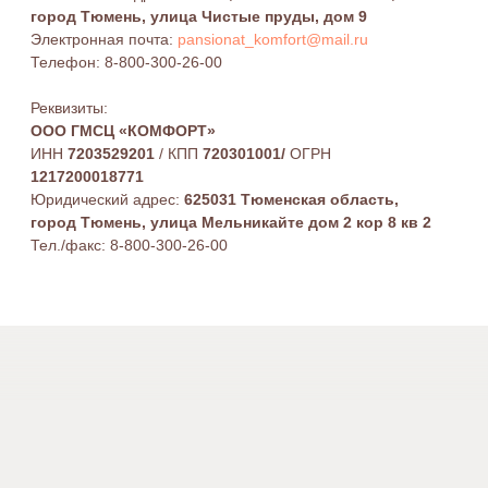
Гериатрические центры Комфорт
ВИШНЁВЫЙ
ЧИСТЫЕ ПРУДЫ
Район: Восточный
Район: Лесобаза
8-800-300-26-00
+7 (3452) 94-38-08
625046 г. Тюмень,
625034 г. Тюмень,
ул. Вишневая, 9
ул. Чистые пруды, 9
ОТЗЫВЫ ЯНДЕКС
ОТЗЫВЫ ЯНДЕКС
ОТЗЫВЫ 2ГИС
ОТЗЫВЫ 2ГИС
ПОСТРОИТЬ МАРШРУТ
ПОСТРОИТЬ МАРШРУТ
ЗАКАЗАТЬ ТРАНСФЕР
ЗАКАЗАТЬ ТРАНСФЕР
pansionat_komfort@mail.ru
О ПОСТАВЩИКЕ СОЦИАЛЬНЫХ УСЛУГ